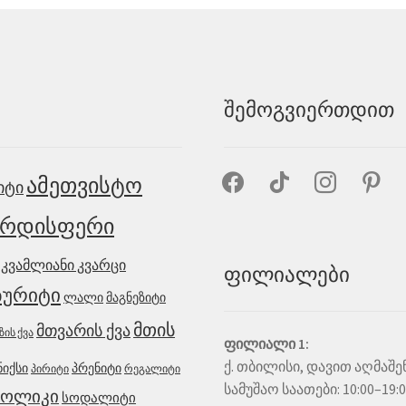
შემოგვიერთდით
facebook
tiktok
instagram
pinteres
ამეთვისტო
იტი
არდისფერი
კვამლიანი კვარცი
ფილიალები
ურიტი
მაგნეზიტი
ლალი
მთის
მთვარის ქვა
ზის ქვა
ფილიალი 1:
ქ. თბილისი, დავით აღმაშენ
ნიქსი
პრენიტი
რეგალიტი
პირიტი
სამუშაო საათები: 10:00–19:
დოლიკი
სოდალიტი