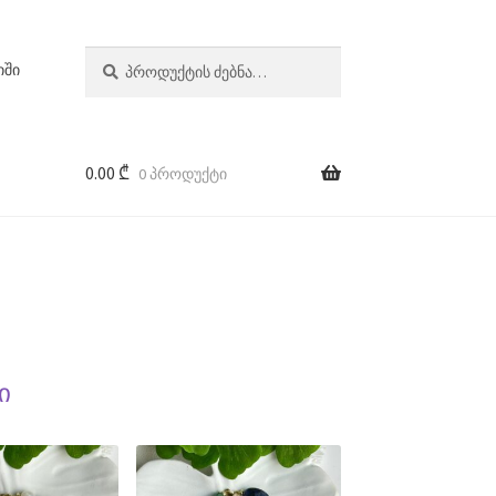
ძებნა:
ძიება
იში
0.00
₾
0 პროდუქტი
ი