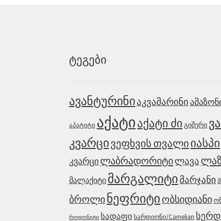
ტეგები
ავანტურინი
აკვამარინი
ამაზონ
აქატი
ვ
აქატი ძი
აპატიტი
გიშერი
კვარცი
იასპი
ვეფხვის თვალი
ლაზ
ლაბრადორიტი
ლავა
კვარცი
მარგალიტი
მარჯანი
მალაქიტი
მ
ნეფრიტი
ბროლი
ობსიდიანი
ო
სერ
სადაფი
სარდიონი/Carnelian
როდონიტი