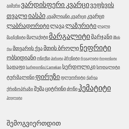
ვარდისფერი კვარცი
ვეფხვის
გიშერი
იასპი
თვალი
კვარცი
კვამლიანი კვარცი
ლაზურიტი
ლაბრადორიტი
ლავა
ლალი
მარგალიტი
მარჯანი
მალაქიტი
მაგნეზიტი
მზის
ნეფრიტი
მთის ბროლი
მთვარის ქვა
ქვა
ობსიდიანი
ონიქსი
პრენიტი
რეგალიტი
პირიტი
როდონიტი
სერდოლიკი
სადაფი
სოდალიტი
სარდიონი/Carnelian
ფირუზი
ტურმალინი
ფლუორიტი
ქარვა
ჰემატიტი
ციტრინი
შუშა
ძოწი
ქრიზოპრაზი
ჰოვლიტი
შემოგვიერთდით