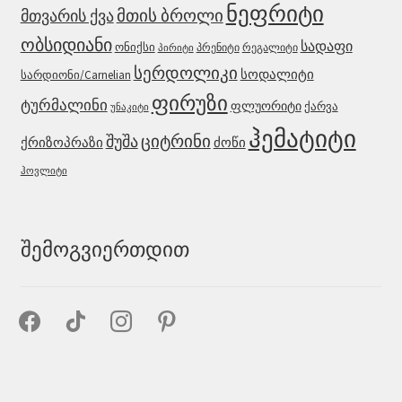
ნეფრიტი
მთის ბროლი
მთვარის ქვა
ობსიდიანი
სადაფი
ონიქსი
პრენიტი
რეგალიტი
პირიტი
სერდოლიკი
სოდალიტი
სარდიონი/Carnelian
ფირუზი
ტურმალინი
ფლუორიტი
ქარვა
უნაკიტი
ჰემატიტი
შუშა
ციტრინი
ქრიზოპრაზი
ძოწი
ჰოვლიტი
შემოგვიერთდით
facebook
tiktok
instagram
pinterest