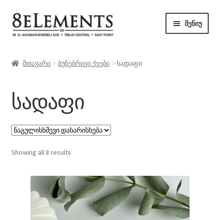
ნავიგაციაზე
შიგთავსზე
მენიუ
გადასვლა
გადასვლა
მაღაზია
მთავარი
ბუნებრივი ქვები
სადაფი
ბლოგი
სადაფი
კონტაქტი
Showing all 8 results