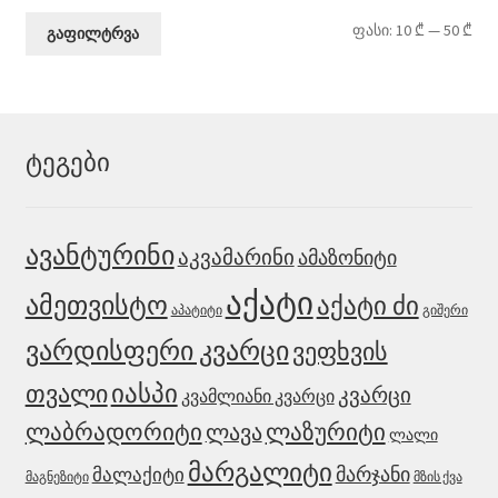
მი
მა
ფასი:
10 ₾
—
50 ₾
გაფილტრვა
ფა
ფა
ტეგები
ავანტურინი
აკვამარინი
ამაზონიტი
აქატი
ამეთვისტო
აქატი ძი
აპატიტი
გიშერი
ვარდისფერი კვარცი
ვეფხვის
იასპი
თვალი
კვარცი
კვამლიანი კვარცი
ლაბრადორიტი
ლაზურიტი
ლავა
ლალი
მარგალიტი
მარჯანი
მალაქიტი
მაგნეზიტი
მზის ქვა