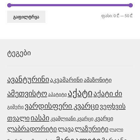
მი
მა
ფასი:
0 ₾
—
50 ₾
გაფილტრვა
ფა
ფა
ტეგები
ავანტურინი
აკვამარინი
ამაზონიტი
აქატი
ამეთვისტო
აქატი ძი
აპატიტი
ვარდისფერი კვარცი
ვეფხვის
გიშერი
იასპი
თვალი
კვარცი
კვამლიანი კვარცი
ლაზურიტი
ლაბრადორიტი
ლავა
ლალი