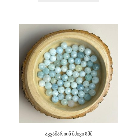
აკვამარიინ მძივი 8მმ