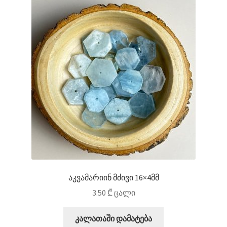
აკვამარიინ მძივი 16×4მმ
3.50
₾
ცალი
კალათაში დამატება