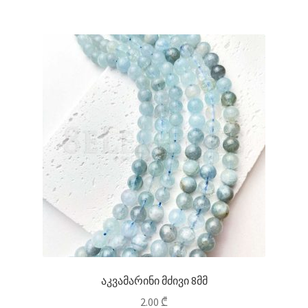
აკვამარინი მძივი 8მმ
2.00
₾