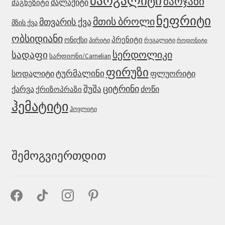
მარგალიტი
მარჯანი
მალაქიტი
მაგნეზიტი
ნეფრიტი
მთის ბროლი
მთვარის ქვა
მზის ქვა
ობსიდიანი
პრენიტი
ონიქსი
რეგალიტი
პირიტი
როდონიტი
სერდოლიკი
სადაფი
სარდიონი/Carnelian
ფირუზი
ტურმალინი
ფლუორიტი
სოდალიტი
ციტრინი
შუშა
ქარვა
ქრიზოპრაზი
ძოწი
ჰემატიტი
ჰოვლიტი
შემოგვიერთდით
facebook
tiktok
instagram
pinterest