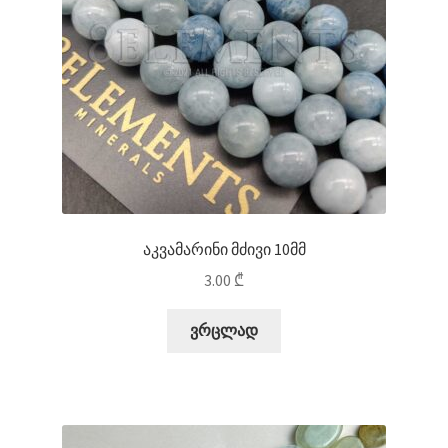
აკვამარინი მძივი 10მმ
3.00
₾
ვრცლად