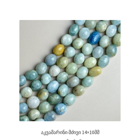
აკვამარინი მძივი 14×10მმ