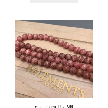
როდონიტი მძივი 5მმ