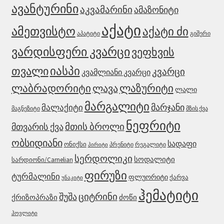
ავანტურინი
აკვამარინი
ამაზონიტი
აქატი
ამეთვისტო
აქატი ძი
აპატიტი
გიშერი
ვარდისფერი კვარცი
ვეფხვის
იასპი
თვალი
კვარცი
კვამლიანი კვარცი
ლაბრადორიტი
ლაზურიტი
ლავა
ლალი
მარგალიტი
მარჯანი
მალაქიტი
მაგნეზიტი
მზის ქვა
ნეფრიტი
მთის ბროლი
მთვარის ქვა
ობსიდიანი
სადაფი
ონიქსი
პრენიტი
რეგალიტი
პირიტი
სერდოლიკი
სოდალიტი
სარდიონი/Carnelian
ფირუზი
ტურმალინი
ფლუორიტი
ქარვა
უნაკიტი
ჰემატიტი
შუშა
ციტრინი
ქრიზოპრაზი
ძოწი
ჰოვლიტი