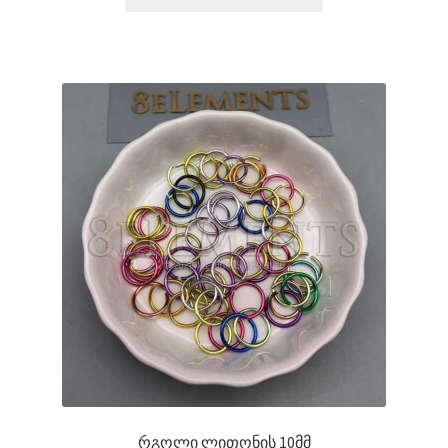
რგოლი ლითონის 10მმ