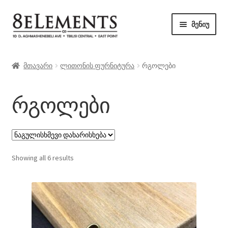
ნავიგაციაზე
შიგთავსზე
მენიუ
გადასვლა
გადასვლა
მაღაზია
მთავარი
ლითონის ფურნიტურა
რგოლები
ბლოგი
რგოლები
კონტაქტი
Showing all 6 results