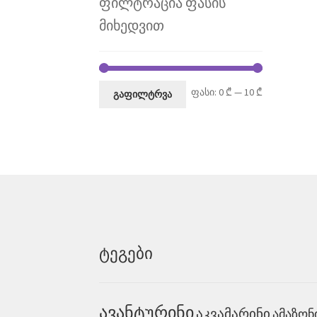
ფილტრაცია ფასის
მიხედვით
მინიმალურ
მაქსიმალუ
ფასი:
0 ₾
—
10 ₾
გაფილტრვა
ფასი
ფასი
ტეგები
ავანტურინი
აკვამარინი
ამაზონ