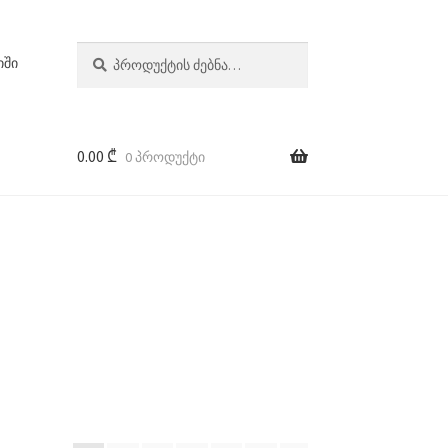
ძებნა:
ძიება
იში
0.00
₾
0 პროდუქტი