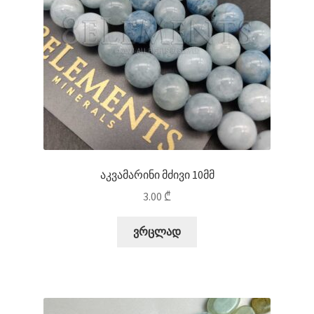
აკვამარინი მძივი 10მმ
3.00
₾
ვრცლად