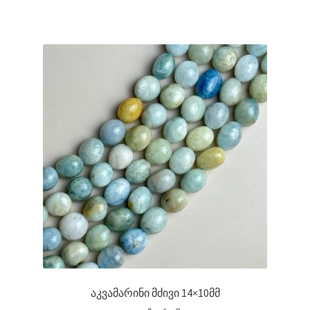
აკვამარინი მძივი 14×10მმ