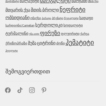
მარგალიტი
მარჯანი
მალაქიტი
მაგნეზიტი
მზის ქვა
ნეფრიტი
მთის ბროლი
მთვარის ქვა
ობსიდიანი
სადაფი
ონიქსი
პრენიტი
რეგალიტი
პირიტი
სერდოლიკი
სოდალიტი
სარდიონი/Carnelian
ფირუზი
ტურმალინი
ფლუორიტი
ქარვა
უნაკიტი
ჰემატიტი
შუშა
ციტრინი
ქრიზოპრაზი
ძოწი
ჰოვლიტი
შემოგვიერთდით
facebook
tiktok
instagram
pinterest