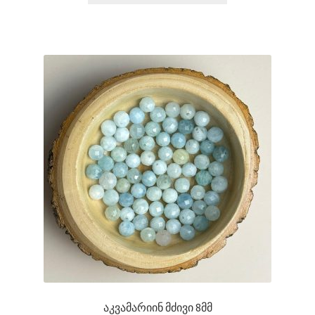
აკვამარიინ მძივი 8მმ