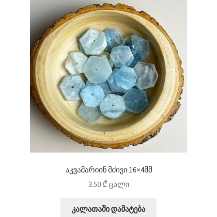
აკვამარიინ მძივი 16×4მმ
3.50
₾
ცალი
კალათაში დამატება