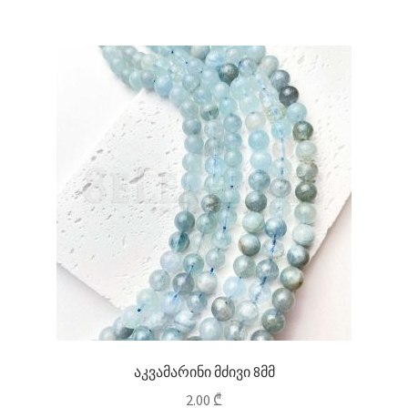
აკვამარინი მძივი 8მმ
2.00
₾