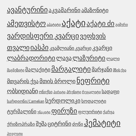
ავანტურინი
აკვამარინი
ამაზონიტი
აქატი
ამეთვისტო
აქატი ძი
აპატიტი
გიშერი
ვარდისფერი კვარცი
ვეფხვის
იასპი
თვალი
კვარცი
კვამლიანი კვარცი
ლაბრადორიტი
ლაზურიტი
ლავა
ლალი
მარგალიტი
მარჯანი
მალაქიტი
მაგნეზიტი
მზის ქვა
ნეფრიტი
მთის ბროლი
მთვარის ქვა
ობსიდიანი
სადაფი
ონიქსი
პრენიტი
რეგალიტი
პირიტი
სერდოლიკი
სოდალიტი
სარდიონი/Carnelian
ფირუზი
ტურმალინი
ფლუორიტი
ქარვა
უნაკიტი
ჰემატიტი
შუშა
ციტრინი
ქრიზოპრაზი
ძოწი
ჰოვლიტი