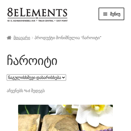
ნავიგაციაზე
შიგთავსზე
მენიუ
გადასვლა
გადასვლა
მაღაზია
მთავარი
პროდუქტი მონიშნულია “ჩაროიტი”
ბლოგი
ჩაროიტი
კონტაქტი
აჩვენებს %d შედეგს