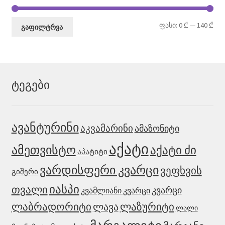
მი
მა
ფასი:
0 ₾
—
140 ₾
გაფილტრვა
ფა
ფა
ტეგები
ავანტურინი
აკვამარინი
ამაზონიტი
აქატი
ამეთვისტო
აქატი ძი
აპატიტი
ვარდისფერი კვარცი
ვეფხვის
გიშერი
იასპი
თვალი
კვარცი
კვამლიანი კვარცი
ლაზურიტი
ლაბრადორიტი
ლავა
ლალი