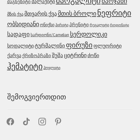
მარგალიტი
მარჯანი
მალაქიტი
მაგნეზიტი
ნეფრიტი
მთის ბროლი
მთვარის ქვა
მზის ქვა
ობსიდიანი
პრენიტი
ონიქსი
რეგალიტი
პირიტი
როდონიტი
სერდოლიკი
სადაფი
სარდიონი/Carnelian
ფირუზი
ტურმალინი
ფლუორიტი
სოდალიტი
ციტრინი
შუშა
ქარვა
ქრიზოპრაზი
ძოწი
ჰემატიტი
ჰოვლიტი
შემოგვიერთდით
facebook
tiktok
instagram
pinterest